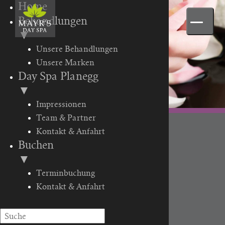
Home
Behandlungen
▼
Unsere Behandlungen
Unsere Marken
Day Spa Planegg
▼
Impressionen
Team & Partner
Kontakt & Anfahrt
MAYR’S DAY SPA –
Buchen
NATURKOSMETIK IN
▼
PLANEGG
Terminbuchung
Kontakt & Anfahrt
NATUR PUR – IM WÜRMTAL
PLANEGG